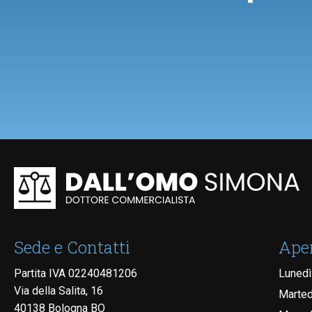
Sede e Contatti
Ape
Partita IVA
02240481206
Lunedì
Via della Salita, 16
Marted
40138 Bologna BO